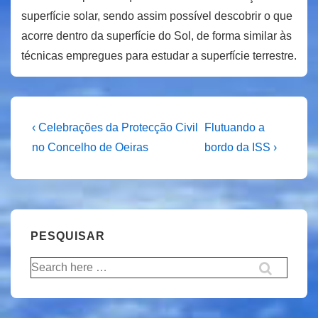
superfície solar, sendo assim possível descobrir o que
acorre dentro da superfície do Sol, de forma similar às
técnicas empregues para estudar a superfície terrestre.
Navegação
Previous
Next
‹ Celebrações da Protecção Civil
Flutuando a
Post
Post
de
no Concelho de Oeiras
bordo da ISS ›
is
is
artigos
PESQUISAR
Pesquisar
por: