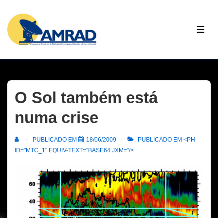
↓
Skip
ME
to
Main
Content
O Sol também está
numa crise
PUBLICADO EM
18/06/2009
PUBLICADO EM <PH
ID="MTC_1" EQUIV-TEXT="BASE64:JXM="/>