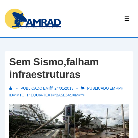
↓
Skip
ME
to
Main
Content
Sem Sismo,falham
infraestruturas
PUBLICADO EM
24/01/2013
PUBLICADO EM <PH
ID="MTC_1" EQUIV-TEXT="BASE64:JXM="/>