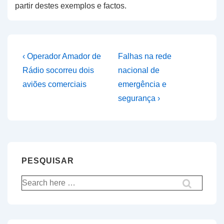
partir destes exemplos e factos.
Navegação
Previous
Next
‹ Operador Amador de
Falhas na rede
Post
Post
de
Rádio socorreu dois
nacional de
is
is
aviões comerciais
emergência e
artigos
segurança ›
PESQUISAR
Pesquisar
por: