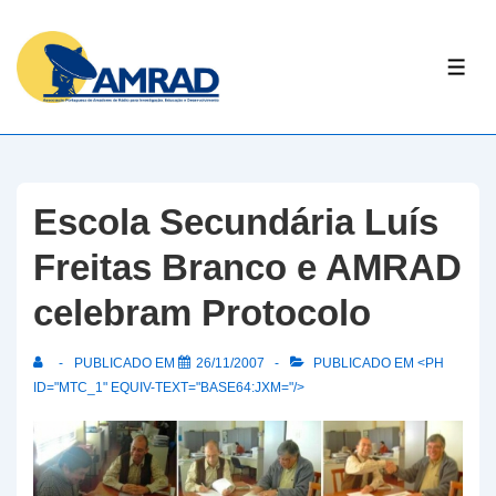
↓
Skip
ME
to
Main
Content
Escola Secundária Luís
Freitas Branco e AMRAD
celebram Protocolo
PUBLICADO EM
26/11/2007
PUBLICADO EM <PH
ID="MTC_1" EQUIV-TEXT="BASE64:JXM="/>