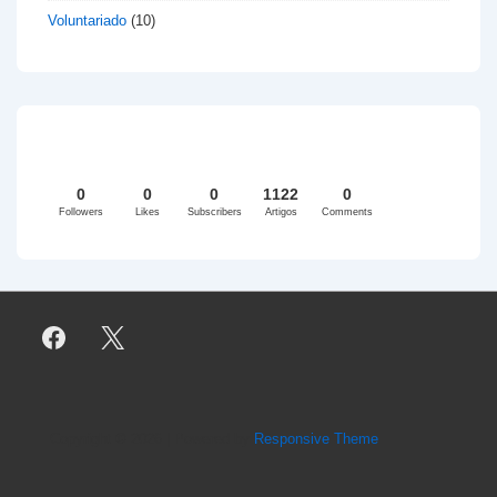
Voluntariado
(10)
0
0
0
1122
0
Followers
Likes
Subscribers
Artigos
Comments
Copyright © 2026
| Powered by
Responsive Theme