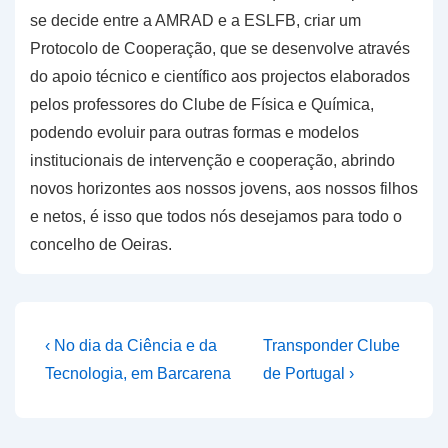
se decide entre a AMRAD e a ESLFB, criar um
Protocolo de Cooperação, que se desenvolve através
do apoio técnico e científico aos projectos elaborados
pelos professores do Clube de Física e Química,
podendo evoluir para outras formas e modelos
institucionais de intervenção e cooperação, abrindo
novos horizontes aos nossos jovens, aos nossos filhos
e netos, é isso que todos nós desejamos para todo o
concelho de Oeiras.
Navegação
Previous
Next
‹ No dia da Ciência e da
Transponder Clube
Post
Post
de
Tecnologia, em Barcarena
de Portugal ›
is
is
artigos