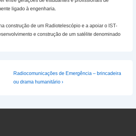
er entre gerações de estudantes e profissionais de
mente ligado à engenharia.
a construção de um Radiotelescópio e a apoiar o IST-
senvolvimento e construção de um satélite denominado
Next
Radiocomunicações de Emergência – brincadeira
Post
ou drama humanitário ›
is