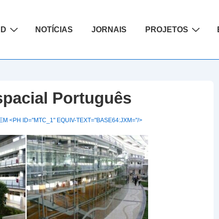
ão
AD
NOTÍCIAS
JORNAIS
PROJETOS
pacial Português
M <PH ID="MTC_1" EQUIV-TEXT="BASE64:JXM="/>