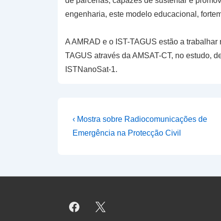
de parcerias, capazes de sustentar e promov
engenharia, este modelo educacional, forte
A AMRAD e o IST-TAGUS estão a trabalhar n
TAGUS através da AMSAT-CT, no estudo, de
ISTNanoSat-1.
Navegação
Previous
‹ Mostra sobre Radiocomunicações de
Post
de
Emergência na Protecção Civil
is
artigos