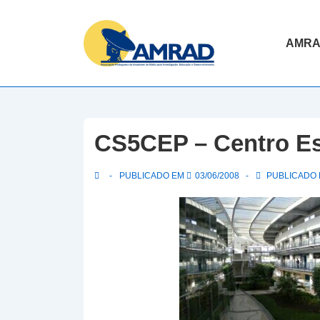
↓
Skip
Navegaç
AMR
to
principal
Main
Content
CS5CEP – Centro Es
PUBLICADO EM
03/06/2008
PUBLICADO E