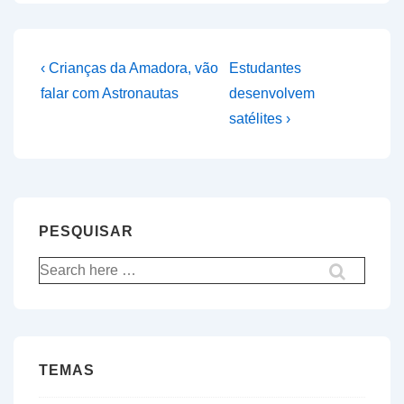
Navegação
Previous
Next
‹ Crianças da Amadora, vão
Estudantes
Post
Post
de
falar com Astronautas
desenvolvem
is
is
satélites ›
artigos
PESQUISAR
Pesquisar
por:
TEMAS