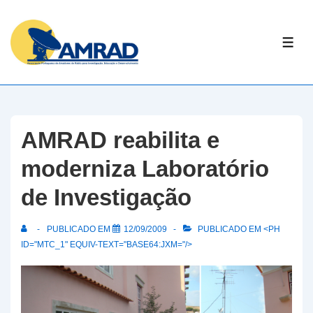
↓
Skip
ME
to
Main
Content
AMRAD reabilita e
moderniza Laboratório
de Investigação
PUBLICADO EM
12/09/2009
PUBLICADO EM <PH
ID="MTC_1" EQUIV-TEXT="BASE64:JXM="/>