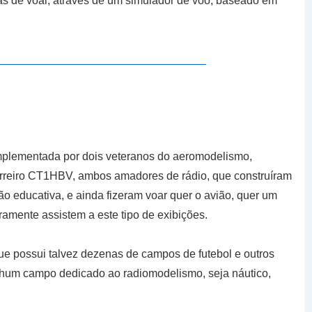
mas de voar, através de um simulador de voo, baseado em
omplementada por dois veteranos do aeromodelismo,
reiro CT1HBV, ambos amadores de rádio, que construíram
o educativa, e ainda fizeram voar quer o avião, quer um
aramente assistem a este tipo de exibições.
ue possui talvez dezenas de campos de futebol e outros
nhum campo dedicado ao radiomodelismo, seja náutico,