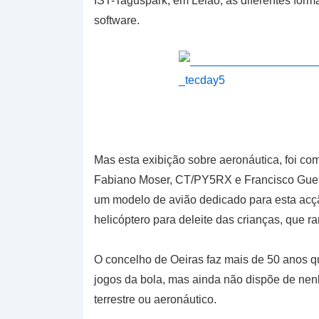
IST-Taguspark, em Leião, as diferentes for
software.
Mas esta exibição sobre aeronáutica, foi c
Fabiano Moser, CT/PY5RX e Francisco Guer
um modelo de avião dedicado para esta acçã
helicóptero para deleite das crianças, que r
O concelho de Oeiras faz mais de 50 anos q
jogos da bola, mas ainda não dispõe de ne
terrestre ou aeronáutico.