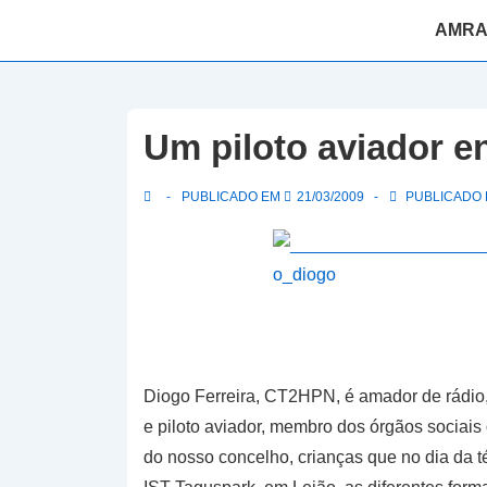
↓
Navegaç
AMR
Skip
principal
to
Main
Content
Um piloto aviador e
PUBLICADO EM
21/03/2009
PUBLICADO E
Diogo Ferreira, CT2HPN, é amador de rádio,
e piloto aviador, membro dos órgãos sociai
do nosso concelho, crianças que no dia da t