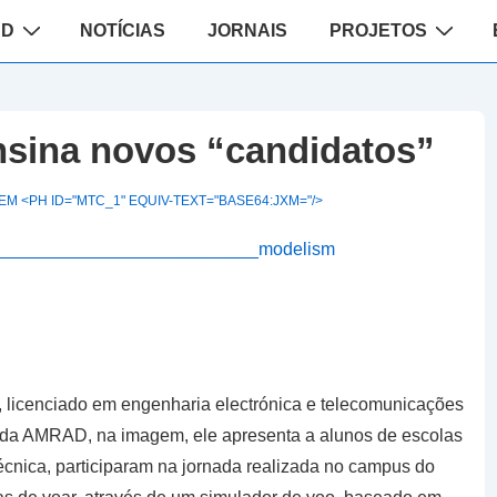
ão
AD
NOTÍCIAS
JORNAIS
PROJETOS
nsina novos “candidatos”
M <PH ID="MTC_1" EQUIV-TEXT="BASE64:JXM="/>
 licenciado em engenharia electrónica e telecomunicações
s da AMRAD, na imagem, ele apresenta a alunos de escolas
écnica, participaram na jornada realizada no campus do