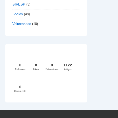
SIRESP
(3)
Sócios
(48)
Voluntariado
(10)
0
0
0
1122
Followers
Likes
Subscribers
Artigos
0
Comments