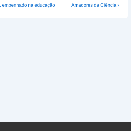
Next
ão, empenhado na educação
Amadores da Ciência ›
Post
is