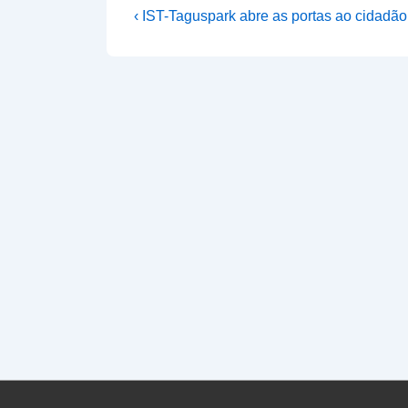
Navegação
Previous
‹ IST-Taguspark abre as portas ao cidad
Post
de
is
artigos