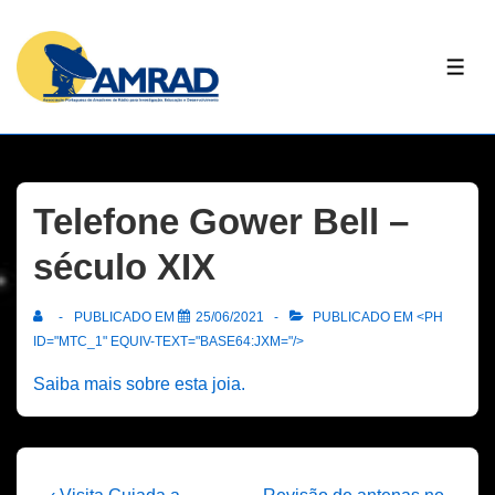
↓
Skip
ME
to
Main
Content
Telefone Gower Bell –
século XIX
PUBLICADO EM
25/06/2021
PUBLICADO EM <PH
ID="MTC_1" EQUIV-TEXT="BASE64:JXM="/>
Saiba mais sobre esta joia.
Previous
Next