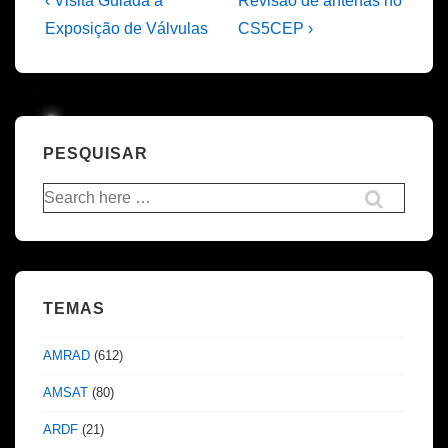
Navegação
‹ Visita Guiada a
Revisão de antenas no
Post
Post
de
Exposição de Válvulas
CS5CEP ›
is
is
artigos
PESQUISAR
Pesquisar
por:
TEMAS
AMRAD
(612)
AMSAT
(80)
ARDF
(21)