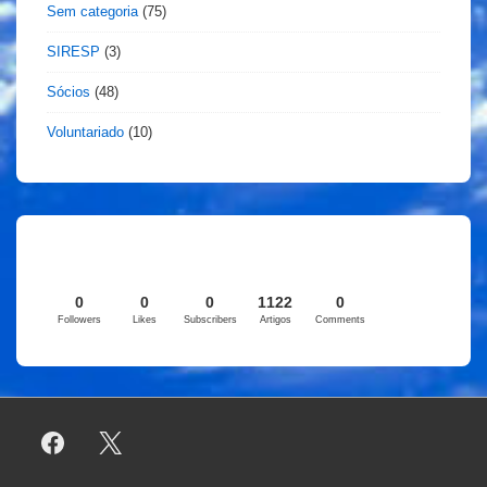
Sem categoria
(75)
SIRESP
(3)
Sócios
(48)
Voluntariado
(10)
0
0
0
1122
0
Followers
Likes
Subscribers
Artigos
Comments