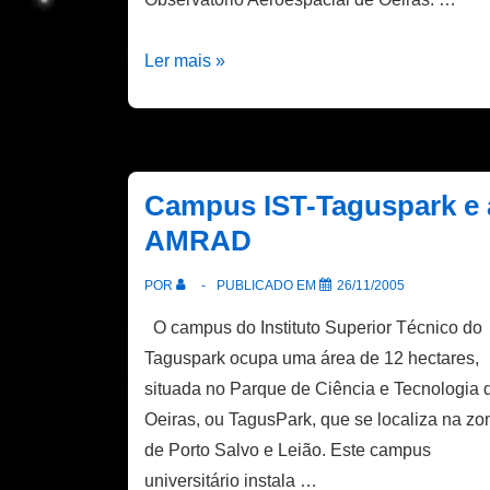
Participação
Ler mais »
na
Semana
da
Ciência
Campus IST-Taguspark e 
e
AMRAD
Tecnologia
POR
PUBLICADO EM
26/11/2005
O campus do Instituto Superior Técnico do
Taguspark ocupa uma área de 12 hectares,
situada no Parque de Ciência e Tecnologia 
Oeiras, ou TagusPark, que se localiza na zo
de Porto Salvo e Leião. Este campus
universitário instala …