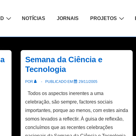
ão
AD
NOTÍCIAS
JORNAIS
PROJETOS
da
Semana da Ciência e
Tecnologia
POR
PUBLICADO EM
29/11/2005
Todos os aspectos inerentes a uma
celebração, são sempre, factores sociais
importantes, porque ao menos, com estes ainda
somos levados a reflectir. À guisa de reflexão,
concluímos que as recentes celebrações
nacionais da Semana da Ciência e Tecnologia,