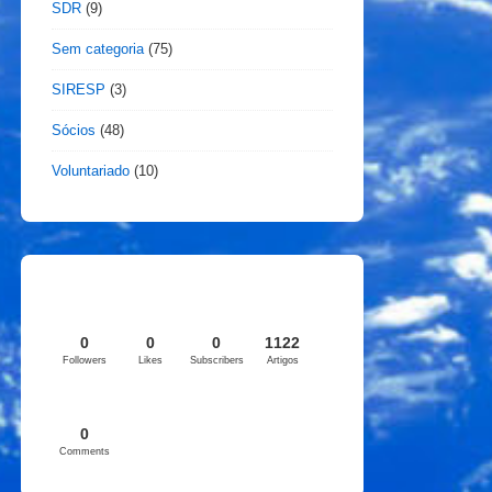
SDR
(9)
Sem categoria
(75)
SIRESP
(3)
Sócios
(48)
Voluntariado
(10)
0
0
0
1122
Followers
Likes
Subscribers
Artigos
0
Comments