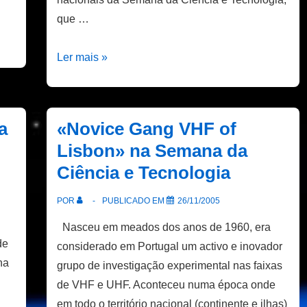
que …
Semana
Ler mais »
da
Ciência
e
a
«Novice Gang VHF of
Tecnologia
Lisbon» na Semana da
Ciência e Tecnologia
POR
PUBLICADO EM
26/11/2005
Nasceu em meados dos anos de 1960, era
de
considerado em Portugal um activo e inovador
na
grupo de investigação experimental nas faixas
de VHF e UHF. Aconteceu numa época onde
em todo o território nacional (continente e ilhas)