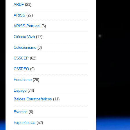
ARDF
(21)
ARISS
(27)
ARISS Portugal
(6)
Ciência Viva
(17)
Colecionismo
(3)
CS5CEP
(62)
CS5REO
(9)
Escutismo
(26)
Espaço
(74)
Balões Estratosféricos
(11)
Eventos
(6)
Experiências
(52)