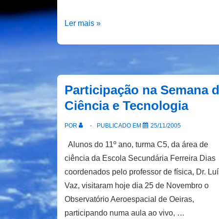
Campus
Ler mais »
IST-
Taguspark
e
a
Participação na Semana 
AMRAD
Ciência e Tecnologia
POR
PUBLICADO EM
25/11/2005
Alunos do 11º ano, turma C5, da área de
ciência da Escola Secundária Ferreira Dias
coordenados pelo professor de física, Dr. Luí
Vaz, visitaram hoje dia 25 de Novembro o
Observatório Aeroespacial de Oeiras,
participando numa aula ao vivo, …