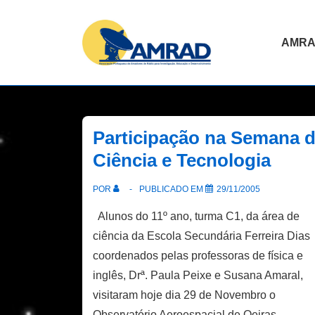
↓
Skip
Navegaç
AMR
to
principal
Main
Content
Participação na Semana 
Ciência e Tecnologia
POR
PUBLICADO EM
29/11/2005
Alunos do 11º ano, turma C1, da área de
ciência da Escola Secundária Ferreira Dias
coordenados pelas professoras de física e
inglês, Drª. Paula Peixe e Susana Amaral,
visitaram hoje dia 29 de Novembro o
Observatório Aeroespacial de Oeiras. …