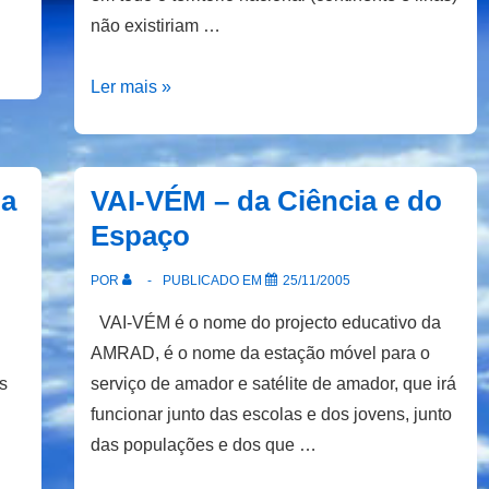
não existiriam …
«Novice
Ler mais »
Gang
VHF
of
da
VAI-VÉM – da Ciência e do
Lisbon»
Espaço
na
Semana
POR
PUBLICADO EM
25/11/2005
da
VAI-VÉM é o nome do projecto educativo da
Ciência
AMRAD, é o nome da estação móvel para o
e
s
serviço de amador e satélite de amador, que irá
Tecnologia
funcionar junto das escolas e dos jovens, junto
das populações e dos que …