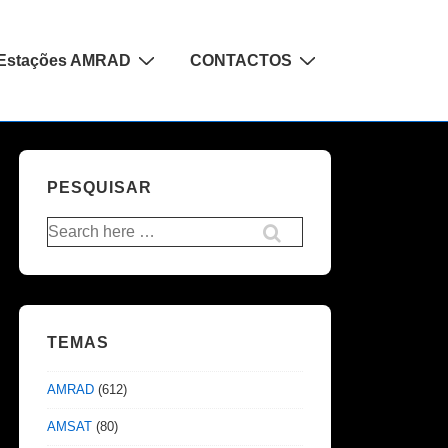
Estações AMRAD
CONTACTOS
PESQUISAR
Pesquisar
por:
TEMAS
AMRAD
(612)
AMSAT
(80)