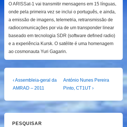
O ARISSat-1 vai transmitir mensagens em 15 línguas,
onde pela primeira vez se inclui o português, e ainda,
a emissão de imagens, telemetria, retransmissão de
radiocomunicações por via de um transponder linear
baseado em tecnologia SDR (software defined radio)
e a experiência Kursk. O satélite é uma homenagem
ao cosmonauta Yuri Gagarin.
Navegação
Previous
Next
‹ Assembleia-geral da
António Nunes Pereira
Post
Post
de
AMRAD – 2011
Pinto, CT1UT ›
is
is
artigos
PESQUISAR