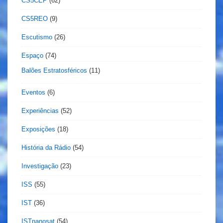
CS5CEP
(62)
CS5REO
(9)
Escutismo
(26)
Espaço
(74)
Balões Estratosféricos
(11)
Eventos
(6)
Experiências
(52)
Exposições
(18)
História da Rádio
(54)
Investigação
(23)
ISS
(55)
IST
(36)
ISTnanosat
(54)