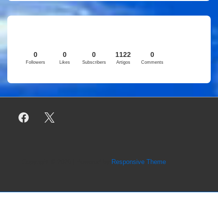
0
0
0
1122
0
Followers
Likes
Subscribers
Artigos
Comments
Copyright © 2026
| Powered by
Responsive Theme