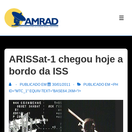
↓
Skip
ME
to
Main
Content
ARISSat-1 chegou hoje a
bordo da ISS
PUBLICADO EM
30/01/2011
PUBLICADO EM <PH
ID="MTC_1" EQUIV-TEXT="BASE64:JXM="/>