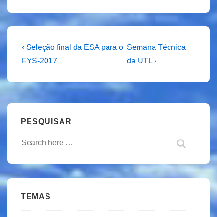
Navegação
Previous
Next
‹ Seleção final da ESA para o
Semana Técnica
Post
Post
de
FYS-2017
da UTL ›
is
is
artigos
PESQUISAR
Pesquisar
por:
TEMAS